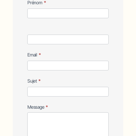
Contact
Prénom
*
Us
Email
*
Sujet
*
Message
*