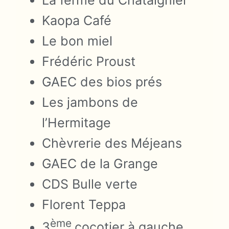
La ferme du Châtaignier
Kaopa Café
Le bon miel
Frédéric Proust
GAEC des bios prés
Les jambons de
l’Hermitage
Chèvrerie des Méjeans
GAEC de la Grange
CDS Bulle verte
Florent Teppa
ème
3
cocotier à gauche